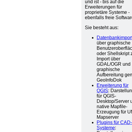
und ist - bis auf die
Erweiterungen für
proprietäre Systeme -
ebenfalls freie Softwar
Sie besteht aus:
Datenbankimpor
über graphische
Benutzeroberflä
oder Shellskript
Import über
GDAL/OGR und
graphische
Aufbereitung g
GeoInfoDok
Erweiterung für
QGIS
: Darstellu
für QGIS-
Desktop/Server 
native Mapfile-
Erzeugung für 
Mapserver
Plugins für CAD
Systeme
: