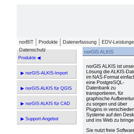
norBIT
Produkte
Datenerfassung
EDV-Leistung
Datenschutz
norGIS ALKIS
Produkte ◀
norGIS ALKIS ist unse
Lösung die ALKIS-Da
▶ norGIS-ALKIS-Import
im NAS-Format einfac
eine PostgreSQL-
Datenbank zu
▶ norGIS ALKIS für QGIS
transportieren, für
graphische Aufbereitu
▶ norGIS ALKIS für CAD
zu sorgen und über
Plugins in verschiede
Systeme auf den Desk
▶ Support-Angebot
und ins Web zu bringe
Sie nutzt freie Softwar