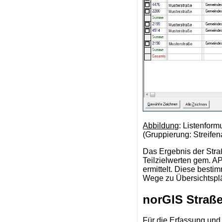
Abbildung
: Listenfor
(Gruppierung: Streifena
Das Ergebnis der Stra
Teilzielwerten gem. AP
ermittelt. Diese besti
Wege zu Übersichtspl
norGIS Straß
Für die Erfassung un