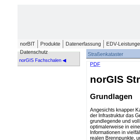
norBIT
Produkte
Datenerfassung
EDV-Leistung
Datenschutz
Straßenkataster
norGIS Fachschalen ◀
PDF
norGIS St
Grundlagen
Angesichts knapper Ka
der Infrastruktur das
grundlegende und voll
optimalerweise in ein
Informationen in vielf
realen Brennpunkte, u